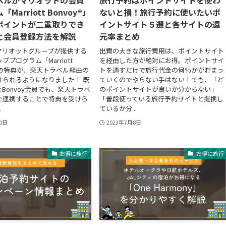
ベルがマリオットの会員
旅行予約はポイントサイトを使わ
Marriott Bonvoy®」
ないと損！旅行予約に使いたいポ
ポイントが二重取りでき
イントサイト５選と各サイトの還
と会員登録方法を解説
元率まとめ
マリオットグループが提供する
出費の大きな旅行費用は、ポイントサイト
プログラム「Marriott
を経由した方が絶対にお得。ポイントサイ
®」の特典が、楽天トラベル経由の
トを通すだけで旅行代金の何％かが貯まっ
けられるようになりました！ 既
ていくのでやらない手はない！でも、「ど
ott Bonvoy会員でも、楽天トラベ
のポイントサイトが良いか分からない」
で連携することで特典を受けら
「普段使っている旅行予約サイトと提携し
.
ているか分...
30日
2023年7月8日
お得に旅行
お得に旅行