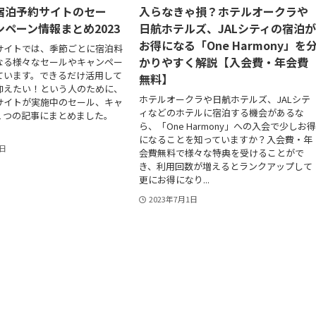
宿泊予約サイトのセー
入らなきゃ損？ホテルオークラや
ペーン情報まとめ2023
日航ホテルズ、JALシティの宿泊
お得になる「One Harmony」を
サイトでは、季節ごとに宿泊料
かりやすく解説【入会費・年会費
なる様々なセールやキャンペー
ています。できるだけ活用して
無料】
抑えたい！という人のために、
ホテルオークラや日航ホテルズ、JALシテ
サイトが実施中のセール、キャ
ィなどのホテルに宿泊する機会があるな
１つの記事にまとめました。
ら、「One Harmony」への入会で少しお
.
になることを知っていますか？入会費・年
1日
会費無料で様々な特典を受けることがで
き、利用回数が増えるとランクアップして
更にお得になり...
2023年7月1日