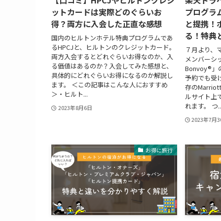
【口コミ】HPCJやヒルトンクレジ
楽天トラ
ットカードは実際どのぐらいお
プログラム「
得？両方に入会した正直な感想
と提携！
る！特典
国内のヒルトンホテル特典プログラムであ
るHPCJと、ヒルトンのクレジットカード。
７月より、
両方入会するとどれぐらいお得なのか、入
メンバーシップ
る価値はあるのか？入会してみた感想と、
Bonvoy
具体的にどれぐらいお得になるのか解説し
予約でも受
ます。 ＜この記事はこんな人におすすめ
存のMarri
＞・ヒルト...
ルサイト上
れます。 つ..
2023年8月6日
2023年7月
お得に旅行